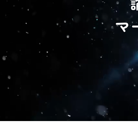
マ
論
理
と
感
情
の
掛
け
算
で
マ
ー
ケ
テ
ィ
ン
グ
に
最
適