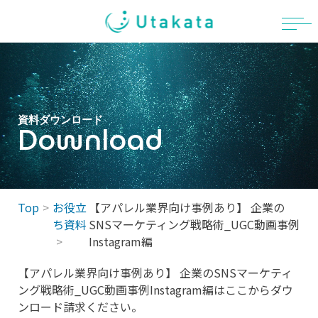
Skip
to
content
資料ダウンロード
Download
Top
お役立
【アパレル業界向け事例あり】 企業の
ち資料
SNSマーケティング戦略術_UGC動画事例
Instagram編
【アパレル業界向け事例あり】 企業のSNSマーケティ
ング戦略術_UGC動画事例Instagram編はここからダウ
ンロード請求ください。