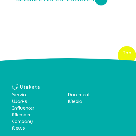
Top
Service
Document
Works
Media
Influencer
Member
Company
News