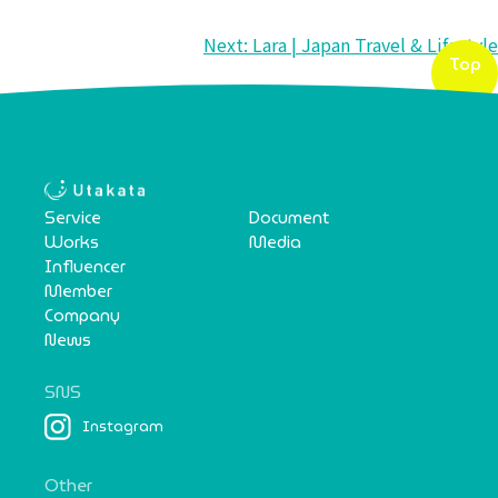
投
Next:
Lara | Japan Travel & Lifestyle
Top
稿
ナ
ビ
ゲ
Service
Document
Works
Media
ー
Influencer
シ
Member
Company
ョ
News
ン
SNS
Instagram
Other