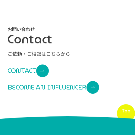
お
問
い
合
わ
せ
C
o
n
t
a
c
t
ご依頼・ご相談はこちらから
CONTACT
BECOME AN INFLUENCER
Top