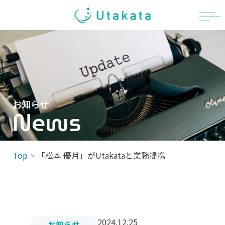
Skip
to
content
お知らせ
News
Top
「松本 優月」がUtakataと業務提携
2024.12.25
お知らせ