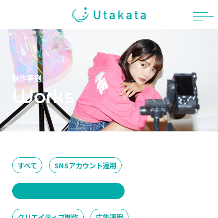
Skip
to
content
制作事例
Works
すべて
SNSアカウント運用
インフルエンサーマーケティング
クリエイティブ制作
広告運用