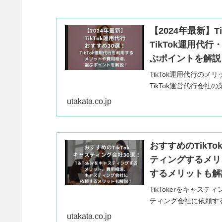
【2024年最新】
TikTok運用
ぶポイントを解説
TikTok運用代行のメ
TikTok運営代行会
回はおすすめのTikTo
utakata.co.jp
リットや費用相場、選
おすすめのTikTo
ティングするメリ
するメリットも解
TikTokerをキャ
ティング会社に依頼す
今回はTikToker
utakata.co.jp