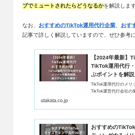
ブでミュートされたらどうなるか
を解説しま
なお、
おすすめのTikTok運用代行企業
、
おすす
記事で詳しく解説していますので、ぜひ参考
【2024年最新】
TikTok運用
ぶポイントを解説
TikTok運用代行のメ
TikTok運営代行会
回はおすすめのTikTo
utakata.co.jp
リットや費用相場、選
おすすめのTikTo