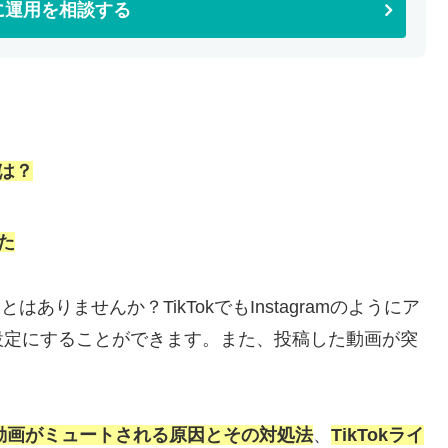
taに運用を相談する
には？
た
はありませんか？TikTokでもInstagramのようにア
設定にすることができます。また、投稿した動画が突
動画がミュートされる原因と
そ
の対処法
、
TikTokライ